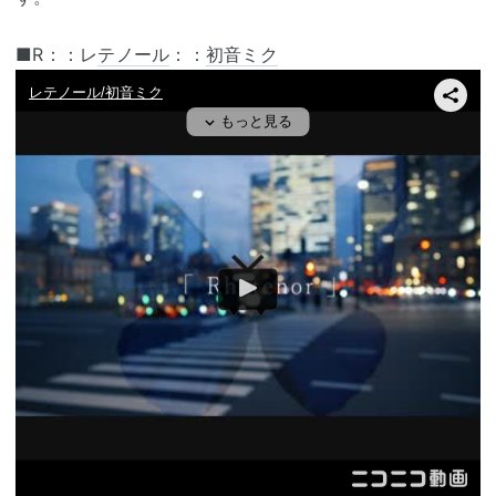
■R：：レ
テノール
：：
初音ミク