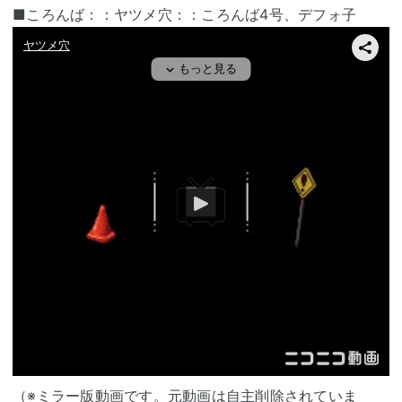
■ころんば：：ヤツメ穴：：ころんば4号、デフォ子
（※ミラー版動画です。元動画は自主削除されていま