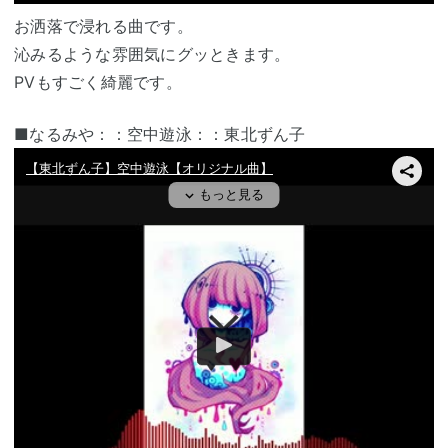
お洒落で浸れる曲です。
沁みるような雰囲気にグッときます。
PVもすごく綺麗です。
■なるみや：：空中遊泳：：東北ずん子