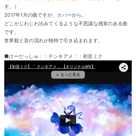
す。）
2017年1月の曲ですが、
カバー
から。
どこかじわじわ沁みてくるような不思議な感覚のある曲
です。
世界観と音の流れが独特で引き込まれます。
■けーだっしゅ：：テンキアメ：：
初音ミク