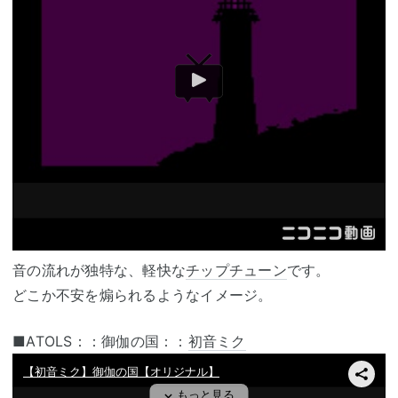
音の流れが独特な、軽快な
チップチューン
です。
どこか不安を煽られるようなイメージ。
■ATOLS：：御伽の国：：
初音ミク