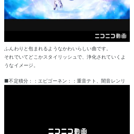
ふんわりと包まれるようなかわいらしい曲です。
それでいてどこかスタイリッシュで、浄化されていくよ
うなイメージ。
■
不定
積分
：：
エピゴーネン
：：重音テト、闇音レンリ